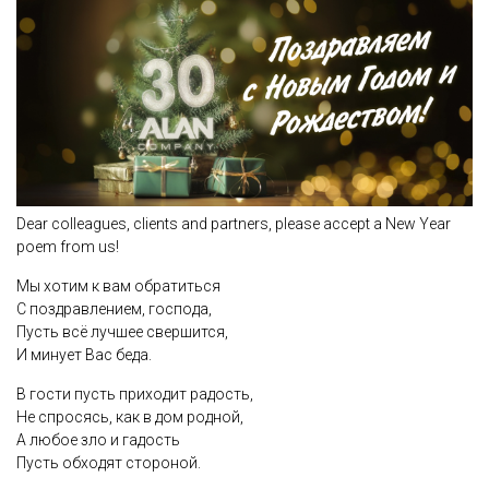
Dear colleagues, clients and partners, please accept a New Year
poem from us!
Мы хотим к вам обратиться
С поздравлением, господа,
Пусть всё лучшее свершится,
И минует Вас беда.
В гости пусть приходит радость,
Не спросясь, как в дом родной,
А любое зло и гадость
Пусть обходят стороной.