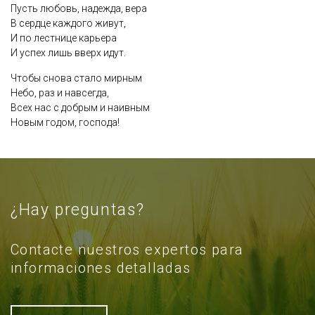
Пусть любовь, надежда, вера
В сердце каждого живут,
И по лестнице карьера
И успех лишь вверх идут.
Чтобы снова стало мирным
Небо, раз и навсегда,
Всех нас с добрым и наивным
Новым годом, господа!
¿Hay preguntas?
Contacte nuestros expertos para
informaciones detalladas