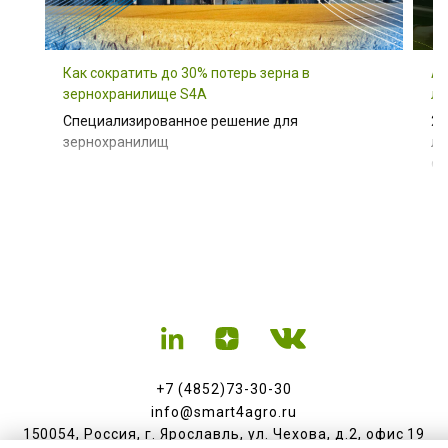
Как сократить до 30% потерь зерна в
Ал
зернохранилище S4A
ли
Специализированное решение для
24
зернохранилищ
ли
ст
вл
Bu
+7 (4852)73-30-30
info@smart4agro.ru
150054, Россия, г. Ярославль, ул. Чехова, д.2, офис 19