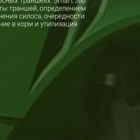
сных траншеях. Smart Silo
рты траншей, определением
ения силоса, очерёдности
ие в корм и утилизация