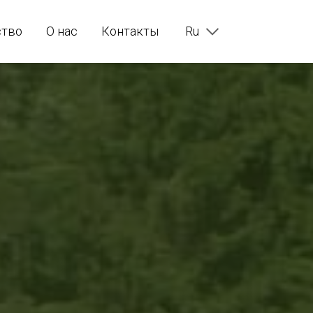
ство
О нас
Контакты
Ru
En
Fr
De
It
Es
Pt