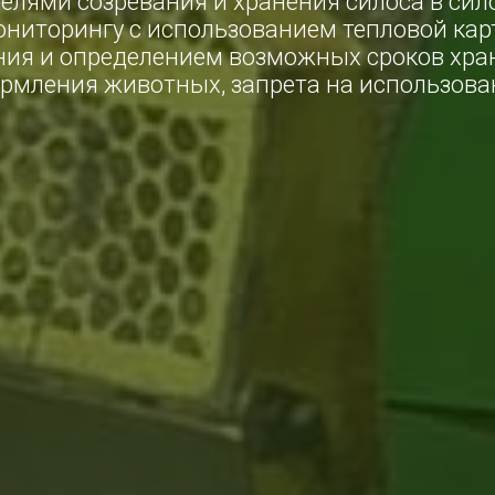
елями созревания и хранения силоса в сило
ониторингу с использованием тепловой ка
ния и определением возможных сроков хран
рмления животных, запрета на использован